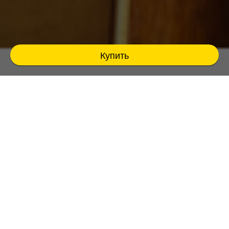
Купить
ВОЛШЕБНАЯ АРФА ЭЛИЗБАРА...
Концерт "Шепот Звёзд"
8 апреля в ЕКАТЕРИНБУРГЕ в 19.00 -
Долгожданный Концерт Alizbar & Ann'Sannat
"Шёпот Звёзд"
2 часа музыкального очарования и магии!
Звуки магических струн кельтской арфы в
окружении необычайных и редких
инструментов в сочетании с вокалом!!!
Прозвучат уже полюбившиеся, а также новые